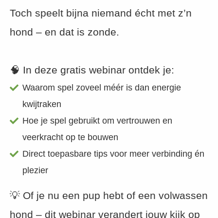
 op de
Toch speelt bijna niemand écht met z’n
e. Hierdoor
hond – en dat is zonde.
 website-
ren
nte
enties
🧠 In deze gratis webinar ontdek je:
gebaseerd
Waarom spel zoveel méér is dan energie
 gedrag van
ezoeker.
kwijtraken
Hoe je spel gebruikt om vertrouwen en
uren
veerkracht op te bouwen
Direct toepasbare tips voor meer verbinding én
plezier
💡 Of je nu een pup hebt of een volwassen
hond – dit webinar verandert jouw kijk op