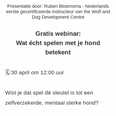
s kan de
Presentatie door: Ruben Bloemsma - Nederlands
e niet
eerste gecertificeerde instructeur van the Wolf and
oneren.
Dog Development Centre
ieken
Gratis webinar:
ische
s worden
Wat écht spelen met je hond
kt om
betekent
em
tie te
elen over
drag van
🗓 30 april om 12:00 uur
zoeker op
site.
Wist je dat spel dé sleutel is tot een
ing
ingcookies
zelfverzekerde, mentaal sterke hond?
 gebruikt
oekers te